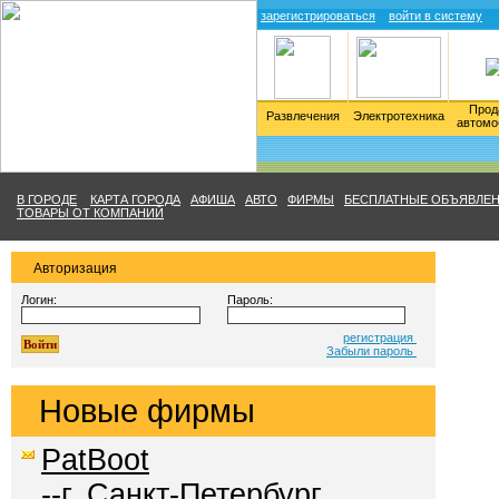
зарегистрироваться
войти в систему
Прод
Развлечения
Электротехника
автомо
В ГОРОДЕ
КАРТА ГОРОДА
АФИША
АВТО
ФИРМЫ
БЕСПЛАТНЫЕ ОБЪЯВЛЕ
ТОВАРЫ ОТ КОМПАНИЙ
Авторизация
Логин:
Пароль:
регистрация
Забыли пароль
Новые фирмы
PatBoot
--г. Санкт-Петербург