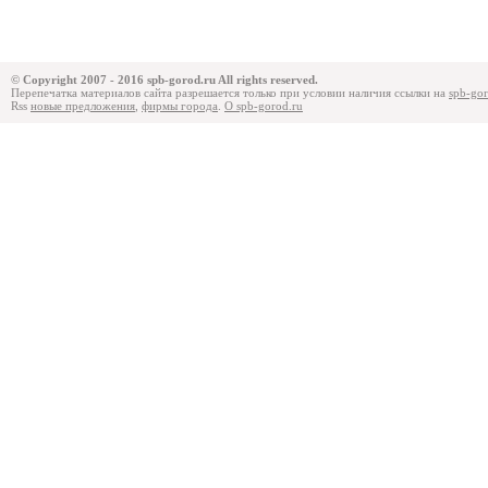
© Copyright 2007 - 2016 spb-gorod.ru All rights reserved.
Перепечатка материалов сайта разрешается только при условии наличия
ссылки
на
spb-gor
Rss
новые предложения
,
фирмы города
.
О spb-gorod.ru