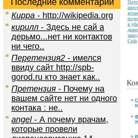
Последние комментарии
Кирра
- http://wikipedia.org
кирилл
- Здесь не сай а
дерьмо...нет ни контактов
ни чего..
Перетензия2
- имелся
ввиду сайт http://spb-
gorod.ru кто знает как..
Ко
Претензия
- Почему на
вашем сайте нет ни одного
С
к
контака : не..
Ф
angel
- А почему врачам,
у
которые провели
И