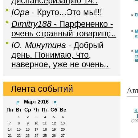
диспансеризацию 14..
Юра
- Круто...Это мы!!!
П
Dimitry188
- Парфененко -
М
очень странный товарищ:..
о
Ю. Минутина
- Добрый
М
день. Понимаю, что,
т
к
наверное, уже не очень..
Лента событий
Ав
«
Март 2016
»
Пн
Вт
Ср
Чт
Пт
Сб
Вс
R
1
2
3
4
5
6
(200
7
8
9
10
11
12
13
14
15
16
17
18
19
20
21
22
23
24
25
26
27