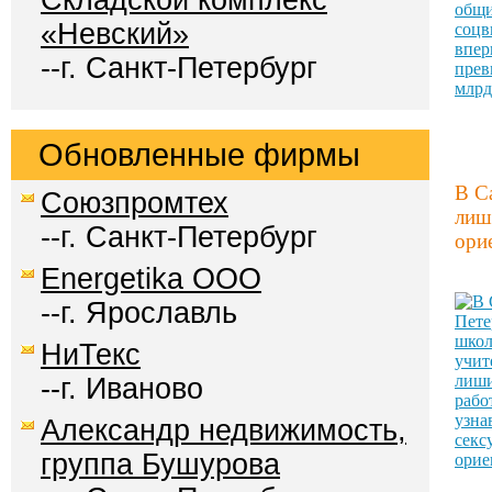
Складской комплекс
«Невский»
--г. Санкт-Петербург
Обновленные фирмы
В С
Союзпромтех
лиш
--г. Санкт-Петербург
ори
Energetika OOO
--г. Ярославль
НиТекс
--г. Иваново
Александр недвижимость,
группа Бушурова